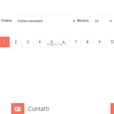
Ordine
Mostra:
1
2
3
4
5
6
7
8
9
1
Pagina 1 di 73
Contatti