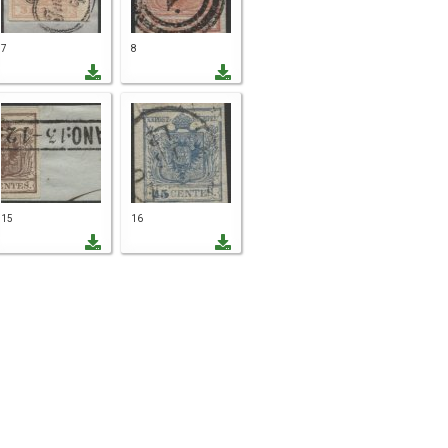
7
8
15
16