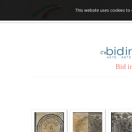
This website uses cookies to 
C'è
Bid i