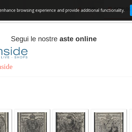
HOME
CATALOG
enhance browsing experience and provide additional functionality.
Segui le nostre
aste online
nside